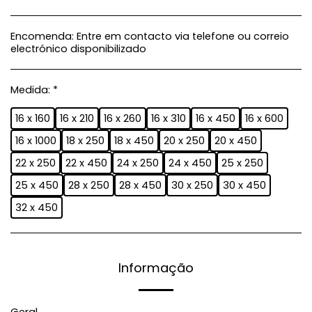
Encomenda:
Entre em contacto via telefone ou correio
electrónico disponibilizado
Medida:
*
16 x 160
16 x 210
16 x 260
16 x 310
16 x 450
16 x 600
16 x 1000
18 x 250
18 x 450
20 x 250
20 x 450
22 x 250
22 x 450
24 x 250
24 x 450
25 x 250
25 x 450
28 x 250
28 x 450
30 x 250
30 x 450
32 x 450
Informação