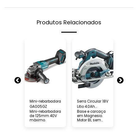
Produtos Relacionados
Mini-rebarbadora
Serra Circular 18V
Berbeq
GA005GZ
Litio 4.0Ah
Aparaf
Mini-rebarbadora
Base e carcaça
Berbeq
DHS680RMJ
DF001G
m
de 125mm 40V
em Magnesio.
aparaf
máximo.
Motor BL sem
40V m
ador
escovas
m
ador
imo