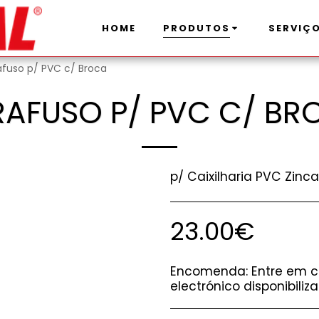
HOME
PRODUTOS
SERVIÇ
afuso p/ PVC c/ Broca
RAFUSO P/ PVC C/ BR
p/ Caixilharia PVC Zinca
23.00
€
Encomenda:
Entre em c
electrónico disponibiliz