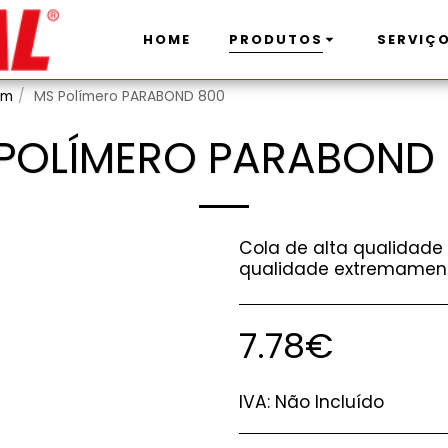
HOME
PRODUTOS
SERVIÇ
em
MS Polímero PARABOND 800
POLÍMERO PARABOND
Cola de alta qualidad
qualidade extremamente
7.78
€
IVA:
Não Incluído