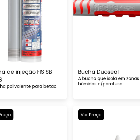
na de injeção FIS SB
Bucha Duoseal
A bucha que isola em zonas
S
húmidas c/parafuso
ha polivalente para betão.
Preço
Ver Preço