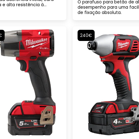
O parafuso para betão de a
a e alta resistência à
desempenho para uma facil
ncia final para aplicações
de fixação absoluta.
ores e exteriores
€
240€