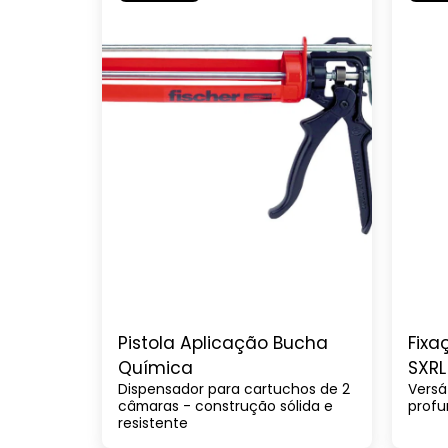
Pistola Aplicação Bucha
Fixa
Química
SXR
Dispensador para cartuchos de 2
Versá
cab
câmaras - construção sólida e
prof
resistente