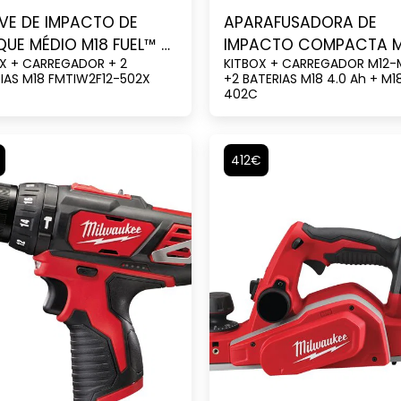
VE DE IMPACTO DE
APARAFUSADORA DE
UE MÉDIO M18 FUEL™ ½″
IMPACTO COMPACTA 
X + CARREGADOR + 2
KITBOX + CARREGADOR M12-
 ANEL
¼″HEX
IAS M18 FMTIW2F12-502X
+2 BATERIAS M18 4.0 Ah + M1
402C
412€