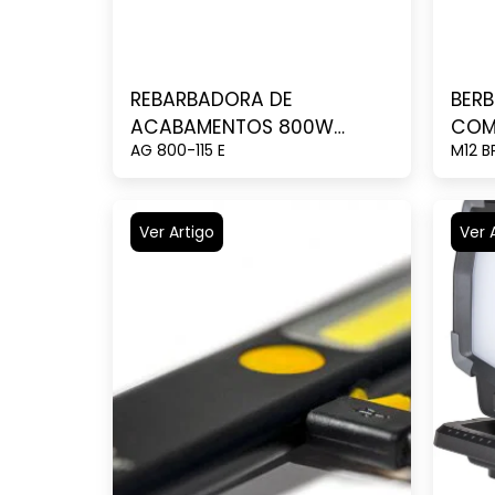
REBARBADORA DE
BERB
ACABAMENTOS 800W
COM
AG 800-115 E
M12 B
115MM
Ver Artigo
Ver 