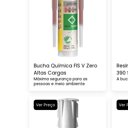
Bucha Química FIS V Zero
Resi
Altas Cargas
390 
Máxima segurança para as
A buc
pessoas e meio ambiente
Ver Preço
Ver 