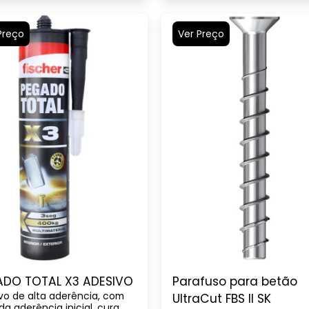
Preço
Ver Preço
ADO TOTAL X3 ADESIVO
Parafuso para betão
vo de alta aderência, com
UltraCut FBS II SK
da aderência inicial, cura