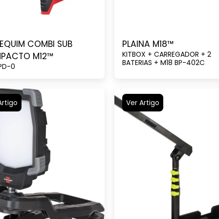
EQUIM COMBI SUB
PLAINA M18™
KITBOX + CARREGADOR + 2
PACTO M12™
BATERIAS + M18 BP-402C
PD-0
Artigo
Ver Artigo