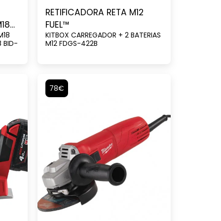
RETIFICADORA RETA M12
M18™
FUEL™
M18
KITBOX CARREGADOR + 2 BATERIAS
8 BID-
M12 FDGS-422B
78€