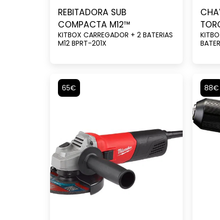
REBITADORA SUB
CHA
COMPACTA M12™
TORQ
KITBOX CARREGADOR + 2 BATERIAS
KITBO
COM
M12 BPRT-201X
BATER
65€
88€