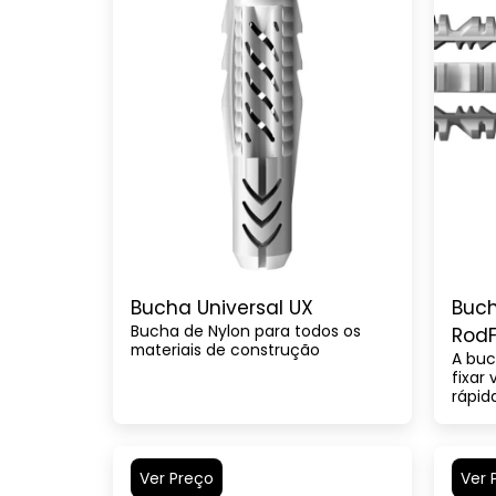
Bucha Universal UX
Buch
Bucha de Nylon para todos os
RodF
materiais de construção
A buc
fixar
rápid
Ver Preço
Ver 