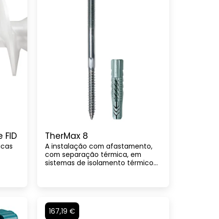
 FID
TherMax 8
icas
A instalação com afastamento,
com separação térmica, em
sistemas de isolamento térmico
pelo exterior.
167,19 €