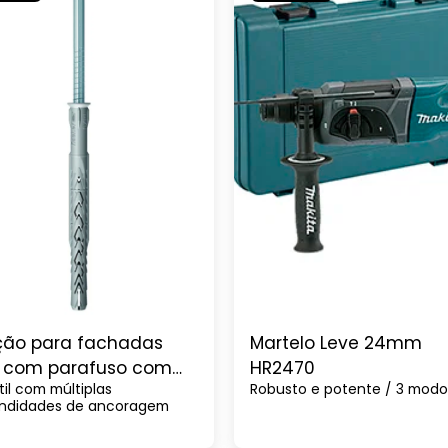
ção para fachadas
Martelo Leve 24mm
L com parafuso com
HR2470
til com múltiplas
Robusto e potente / 3 modo
eça de embeber
undidades de ancoragem